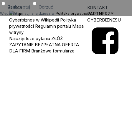
Zaakceptuj
Odrzuć
O NAS
KONTAKT
PARTNERZY
Więcej informacji znajdziesz w
Polityka prywatności
.
Cyberbiznes w Wikipedii
Polityka
CYBERBIZNESU
prywatności
Regulamin portalu
Mapa
witryny
Najczęstsze pytania
ZŁÓŻ
ZAPYTANIE
BEZPŁATNA OFERTA
DLA FIRM
Branżowe formularze