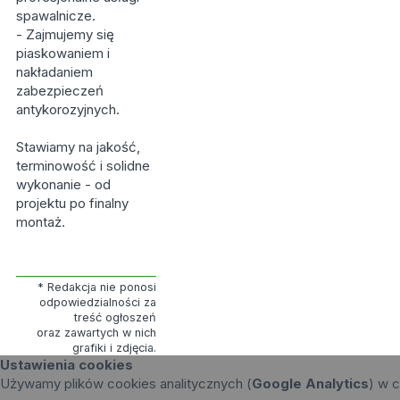
spawalnicze.
- Zajmujemy się
piaskowaniem i
nakładaniem
zabezpieczeń
antykorozyjnych.
Stawiamy na jakość,
terminowość i solidne
wykonanie - od
projektu po finalny
montaż.
* Redakcja nie ponosi
odpowiedzialności za
treść ogłoszeń
oraz zawartych w nich
grafiki i zdjęcia.
Ustawienia cookies
Używamy plików cookies analitycznych (
Google Analytics
) w c