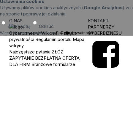
Ustawienia cookies
Używamy plików cookies analitycznych (
Google Analytics
) w c
na stronie i poprawy jej działania.
O NAS
KONTAKT
Zaakceptuj
Odrzuć
PARTNERZY
Cyberbiznes w Wikipedii
Polityka
CYBERBIZNESU
Więcej informacji znajdziesz w
Polityka prywatności
.
prywatności
Regulamin portalu
Mapa
witryny
Najczęstsze pytania
ZŁÓŻ
ZAPYTANIE
BEZPŁATNA OFERTA
DLA FIRM
Branżowe formularze