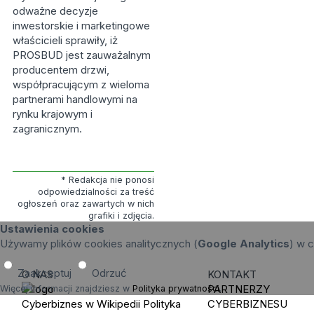
odważne decyzje
inwestorskie i marketingowe
właścicieli sprawiły, iż
PROSBUD jest zauważalnym
producentem drzwi,
współpracującym z wieloma
partnerami handlowymi na
rynku krajowym i
zagranicznym.
* Redakcja nie ponosi
odpowiedzialności za treść
ogłoszeń oraz zawartych w nich
grafiki i zdjęcia.
Ustawienia cookies
Używamy plików cookies analitycznych (
Google Analytics
) w c
Zaakceptuj
Odrzuć
O NAS
KONTAKT
PARTNERZY
Więcej informacji znajdziesz w
Polityka prywatności
.
Cyberbiznes w Wikipedii
Polityka
CYBERBIZNESU