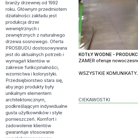
branży drzewnej od 1992
roku. Głównym przedmiotem
działalności zakładu jest
produkcja drzwi
wewnętrznych i
zewnętrznych z naturalnego
drzewa sosnowego. Oferta
PROSBUDU dostosowywana
jest do aktualnych potrzeb i
KOTŁY WODNE - PRODUK
ZAMER oferuje nowoczesne,
wymagań klientów w
zakresie funkcjonalności,
WSZYSTKIE KOMUNIKATY..
wzornictwa i kolorystyki.
Przedsiębiorstwo stara się,
aby jego produkty były
unikalnym elementem
architektonicznym,
CIEKAWOSTKI
podkreślającym indywidualne
gusta użytkowników i style
pomieszczeń. Komfort i
zadowolenie klientów
gwarantuje stosowanie