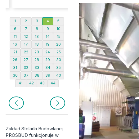
1
2
3
4
5
6
7
8
9
10
11
12
13
14
15
16
17
18
19
20
21
22
23
24
25
26
27
28
29
30
31
32
33
34
35
36
37
38
39
40
41
42
43
44
Zakład Stolarki Budowlanej
PROSBUD funkcjonuje w