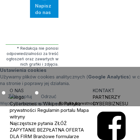
Napisz
do nas
* Redakcja nie ponosi
odpowiedzialności za treść
ogłoszeń oraz zawartych w
nich grafiki i zdjęcia.
Ustawienia cookies
Używamy plików cookies analitycznych (
Google Analytics
) w c
na stronie i poprawy jej działania.
O NAS
KONTAKT
Zaakceptuj
Odrzuć
PARTNERZY
Cyberbiznes w Wikipedii
Polityka
CYBERBIZNESU
Więcej informacji znajdziesz w
Polityka prywatności
.
prywatności
Regulamin portalu
Mapa
witryny
Najczęstsze pytania
ZŁÓŻ
ZAPYTANIE
BEZPŁATNA OFERTA
DLA FIRM
Branżowe formularze