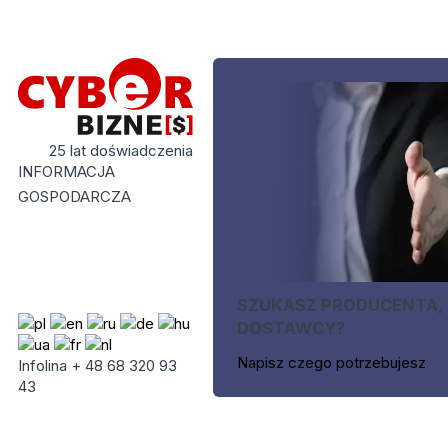
25 lat doświadczenia
INFORMACJA
GOSPODARCZA
SZUKASZ PRODUCENTA,
DOSTAWCY?
Napisz czego potrzebujesz
Infolina + 48 68 320 93
43