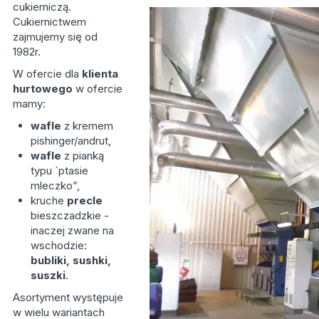
cukierniczą.
Cukiernictwem
zajmujemy się od
1982r.
W ofercie dla
klienta
hurtowego
w ofercie
mamy:
wafle
z kremem
pishinger/andrut,
wafle
z pianką
typu `ptasie
mleczko”,
kruche
precle
bieszczadzkie -
inaczej zwane na
wschodzie:
bubliki, sushki,
suszki
.
Asortyment występuje
w wielu wariantach