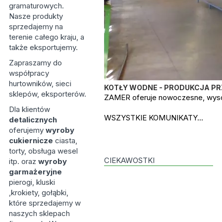
gramaturowych.
Nasze produkty
sprzedajemy na
terenie całego kraju, a
także eksportujemy.
Zapraszamy do
współpracy
hurtowników, sieci
KOTŁY WODNE - PRODUKCJA P
sklepów, eksporterów.
ZAMER oferuje nowoczesne, wysok
Dla klientów
WSZYSTKIE KOMUNIKATY...
detalicznych
oferujemy
wyroby
cukiernicze
ciasta,
torty, obsługa wesel
CIEKAWOSTKI
itp. oraz
wyroby
garmażeryjne
pierogi, kluski
,krokiety, gołąbki,
które sprzedajemy w
naszych sklepach