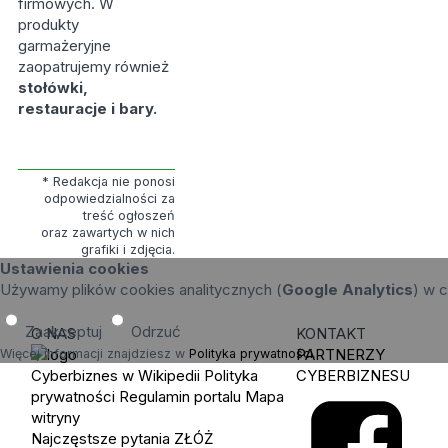
firmowych. W
produkty
garmażeryjne
zaopatrujemy również
stołówki,
restauracje i bary.
* Redakcja nie ponosi
odpowiedzialności za
treść ogłoszeń
oraz zawartych w nich
grafiki i zdjęcia.
Ustawienia cookies
Używamy plików cookies analitycznych (
Google Analytics
) w c
Zaakceptuj
Odrzuć
O NAS
KONTAKT
PARTNERZY
Więcej informacji znajdziesz w
Polityka prywatności
.
Cyberbiznes w Wikipedii
Polityka
CYBERBIZNESU
prywatności
Regulamin portalu
Mapa
witryny
Najczęstsze pytania
ZŁÓŻ