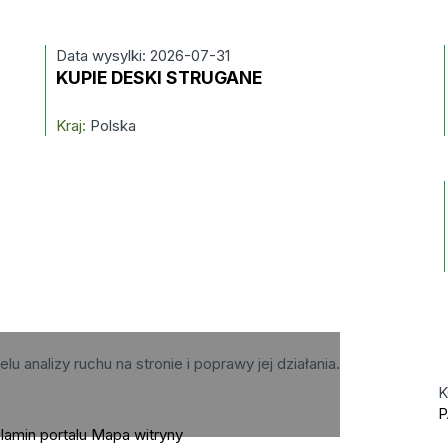
Data wysylki: 2026-07-31
KUPIE DESKI STRUGANE
Kraj:
Polska
elu analizy ruchu na stronie i poprawy jej działania.
K
P
lamin portalu
Mapa witryny