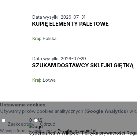
Data wysylki: 2026-07-31
KUPIĘ ELEMENTY PALETOWE
Kraj:
Polska
Data wysylki: 2026-07-29
SZUKAM DOSTAWCY SKLEJKI GIĘTKĄ
Kraj:
Łotwa
Ustawienia cookies
Używamy plików cookies analitycznych (
Google Analytics
) w c
O NAS
Zaakceptuj
Odrzuć
Więcej informacji znajdziesz w
Polityka prywatności
.
Cyberbiznes w Wikipedii
Polityka prywatności
Regu