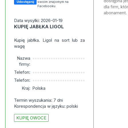
dostępna jes
Udostępnij
swoim znajomym na
Facebooku
dla firm, kt
abonament.
Data wysylki: 2026-01-19
KUPIĘ JABŁKA LIGOL
Kupię jabłka. Ligol na sort lub za
wagę
Nazwa
***********************
firmy:
Telefon:
***********************
Telefon:
***********************
Kraj:
Polska
Termin wyszukania: 7 dni
Korespondencja w języku: polski
KUPIĘ OWOCE