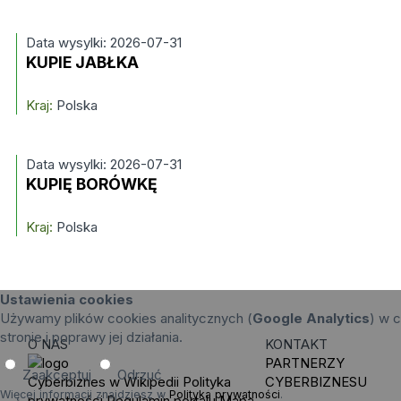
Data wysylki: 2026-07-31
KUPIE JABŁKA
Kraj:
Polska
Data wysylki: 2026-07-31
KUPIĘ BORÓWKĘ
Kraj:
Polska
Ustawienia cookies
Używamy plików cookies analitycznych (
Google Analytics
) w c
stronie i poprawy jej działania.
O NAS
KONTAKT
PARTNERZY
Zaakceptuj
Odrzuć
Cyberbiznes w Wikipedii
Polityka
CYBERBIZNESU
Więcej informacji znajdziesz w
Polityka prywatności
.
prywatności
Regulamin portalu
Mapa