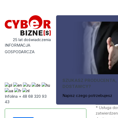
25 lat doświadczenia
INFORMACJA
GOSPODARCZA
SZUKASZ PRODUCENTA,
DOSTAWCY?
Napisz czego potrzebujesz
Infolina + 48 68 320 93
43
* Usługa do
zatwierdzeni