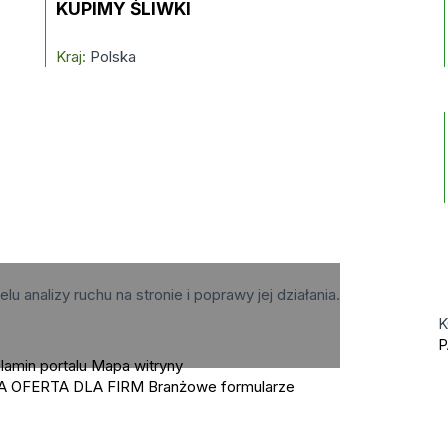
KUPIMY ŚLIWKI
Kraj:
Polska
elu analizy ruchu na stronie i poprawy jej działania.
K
P
lamin portalu
Mapa witryny
A OFERTA DLA FIRM
Branżowe formularze