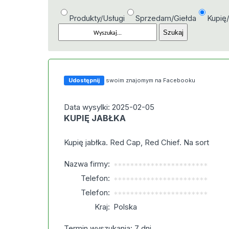
Produkty/Usługi
Sprzedam/Giełda
Kupię
Udostępnij
swoim znajomym na Facebooku
Data wysylki: 2025-02-05
KUPIĘ JABŁKA
Kupię jabłka. Red Cap, Red Chief. Na sort
Nazwa firmy:
***********************
Telefon:
***********************
Telefon:
***********************
Kraj:
Polska
Termin wyszukania: 7 dni