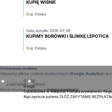
KUPIĘ WIŚNIE
Kraj:
Polska
Data wysylki: 2026-07-28
KUPIMY BORÓWKI I ŚLIWKĘ LEPOTICA
Kraj:
Polska
Ustawienia cookies
Używamy plików cookies analitycznych (
Google Analytics
) w c
O NAS
Zaakceptuj
Odrzuć
Więcej informacji znajdziesz w
Polityka prywatności
.
Cyberbiznes w Wikipedii
Polityka prywatności
Regu
Najczęstsze pytania
ZŁÓŻ ZAPYTANIE
BEZPŁATN