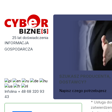
25 lat doświadczenia
INFORMACJA
GOSPODARCZA
SZUKASZ PRODUCENTA,
DOSTAWCY?
Napisz czego potrzebujesz
Infolina + 48 68 320 93
43
* Usługa do
zatwierdzeni