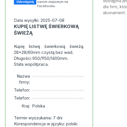
dostępna jes
Udostępnij
swoim znajomym na
Facebooku
dla firm, kt
abonament.
Data wysylki: 2025-07-08
KUPIĘ LISTWĘ ŚWIERKOWĄ
ŚWIEŻĄ
Kupię listwę świerkową świeżą.
28x28/60mm czystą bez wad.
Długości 950/1150/1400mm.
Stała współpraca.
Nazwa
***********************
firmy:
Telefon:
***********************
Telefon:
***********************
Kraj:
Polska
Termin wyszukania: 7 dni
Korespondencja w języku: polski