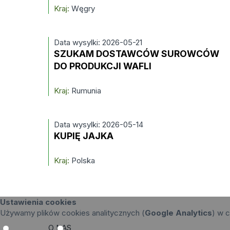
Kraj:
Węgry
Data wysylki: 2026-05-21
SZUKAM DOSTAWCÓW SUROWCÓW
DO PRODUKCJI WAFLI
Kraj:
Rumunia
Data wysylki: 2026-05-14
KUPIĘ JAJKA
Kraj:
Polska
Ustawienia cookies
Używamy plików cookies analitycznych (
Google Analytics
) w c
O NAS