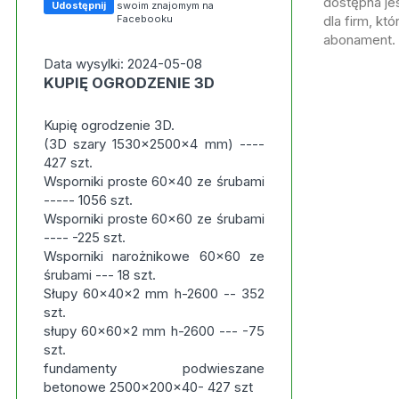
dostępna jes
Udostępnij
swoim znajomym na
Facebooku
dla firm, kt
abonament.
Data wysylki: 2024-05-08
KUPIĘ OGRODZENIE 3D
Kupię ogrodzenie 3D.
(3D szary 1530x2500x4 mm) ----
427 szt.
Wsporniki proste 60x40 ze śrubami
----- 1056 szt.
Wsporniki proste 60x60 ze śrubami
---- -225 szt.
Wsporniki narożnikowe 60x60 ze
śrubami --- 18 szt.
Słupy 60x40x2 mm h-2600 -- 352
szt.
słupy 60x60x2 mm h-2600 --- -75
szt.
fundamenty podwieszane
betonowe 2500x200x40- 427 szt