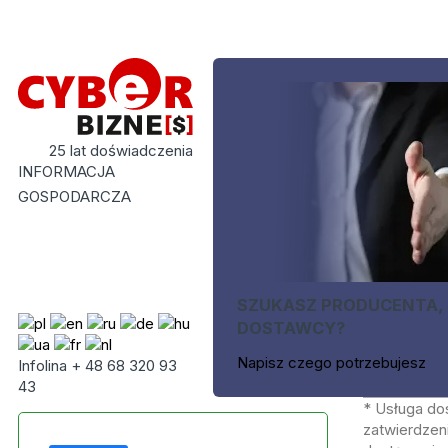
25 lat doświadczenia
INFORMACJA
GOSPODARCZA
SZUKASZ PRODUCENTA,
DOSTAWCY?
Napisz czego potrzebujesz
Infolina + 48 68 320 93
43
* Usługa do
zatwierdzeni