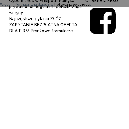
Cyberbiznes w Wikipedii
Polityka
CYBERBIZNESU
Więcej informacji znajdziesz w
Polityka prywatności
.
prywatności
Regulamin portalu
Mapa
witryny
Najczęstsze pytania
ZŁÓŻ
ZAPYTANIE
BEZPŁATNA OFERTA
DLA FIRM
Branżowe formularze