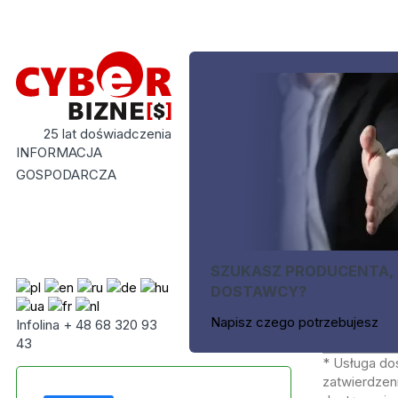
25 lat doświadczenia
INFORMACJA
GOSPODARCZA
SZUKASZ PRODUCENTA,
DOSTAWCY?
Napisz czego potrzebujesz
Infolina + 48 68 320 93
43
* Usługa do
zatwierdzeni