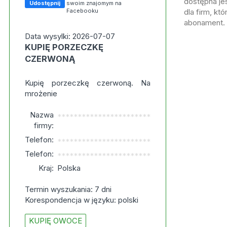
dostępna jes
Udostępnij
swoim znajomym na
Facebooku
dla firm, kt
abonament.
Data wysylki: 2026-07-07
KUPIĘ PORZECZKĘ
CZERWONĄ
Kupię porzeczkę czerwoną. Na
mrożenie
Nazwa
***********************
firmy:
Telefon:
***********************
Telefon:
***********************
Kraj:
Polska
Termin wyszukania: 7 dni
Korespondencja w języku: polski
KUPIĘ OWOCE