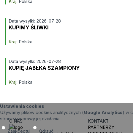
Kraj:
Polska
Data wysylki: 2026-07-28
KUPIMY ŚLIWKI
Kraj:
Polska
Data wysylki: 2026-07-28
KUPIĘ JABŁKA SZAMPIONY
Kraj:
Polska
Ustawienia cookies
Używamy plików cookies analitycznych (
Google Analytics
) w c
stronie i poprawy jej działania.
O NAS
KONTAKT
PARTNERZY
Zaakceptuj
Odrzuć