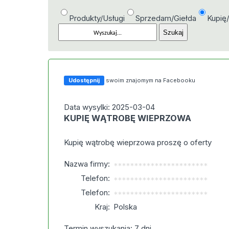
Produkty/Usługi
Sprzedam/Giełda
Kupię
Udostępnij
swoim znajomym na Facebooku
Data wysylki: 2025-03-04
KUPIĘ WĄTROBĘ WIEPRZOWA
Kupię wątrobę wieprzowa proszę o oferty
Nazwa firmy:
***********************
Telefon:
***********************
Telefon:
***********************
Kraj:
Polska
Termin wyszukania: 7 dni