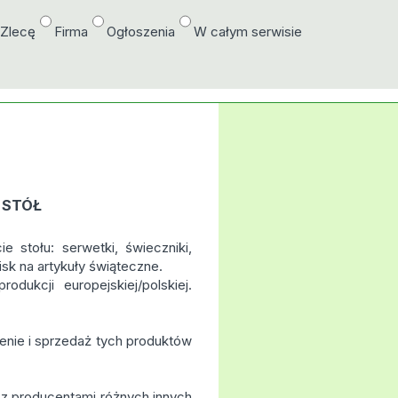
/Zlecę
Firma
Ogłoszenia
W całym serwisie
 STÓŁ
 stołu: serwetki, świeczniki,
isk na artykuły świąteczne.
odukcji europejskiej/polskiej.
nie i sprzedaż tych produktów
z producentami różnych innych