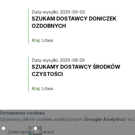
Data wysylki: 2025-09-02
SZUKAM DOSTAWCY DONICZEK
OZDOBNYCH
Kraj:
Litwa
Data wysylki: 2025-08-29
SZUKAMY DOSTAWCY ŚRODKÓW
CZYSTOŚCI
Kraj:
Litwa
Ustawienia cookies
Używamy plików cookies analitycznych (
Google Analytics
) w c
O NAS
Zaakceptuj
Odrzuć