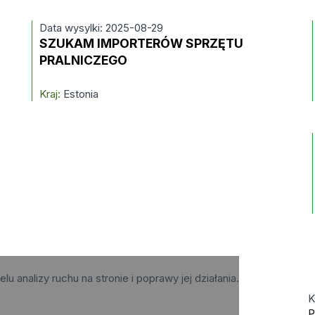
Data wysylki: 2025-08-29
SZUKAM IMPORTERÓW SPRZĘTU
PRALNICZEGO
Kraj:
Estonia
elu analizy ruchu na stronie i poprawy jej działania.
K
P