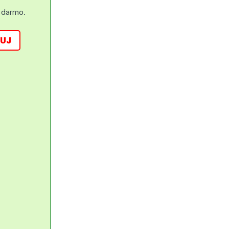
 darmo.
UJ