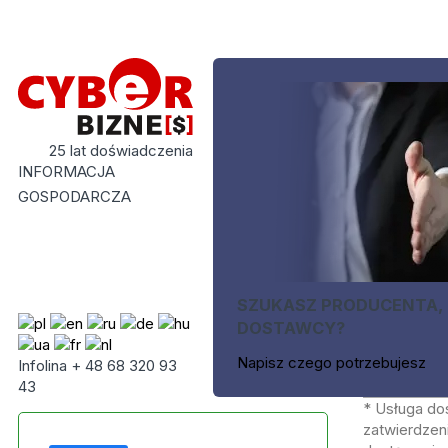
25 lat doświadczenia
INFORMACJA
GOSPODARCZA
SZUKASZ PRODUCENTA,
DOSTAWCY?
Napisz czego potrzebujesz
Infolina + 48 68 320 93
43
* Usługa do
zatwierdzeni