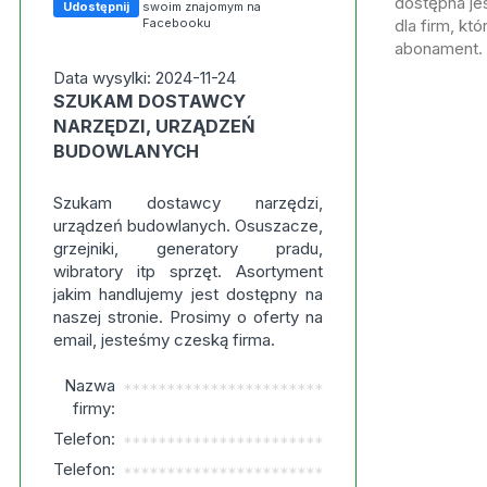
dostępna jes
Udostępnij
swoim znajomym na
Facebooku
dla firm, kt
abonament.
Data wysylki: 2024-11-24
SZUKAM DOSTAWCY
NARZĘDZI, URZĄDZEŃ
BUDOWLANYCH
Szukam dostawcy narzędzi,
urządzeń budowlanych. Osuszacze,
grzejniki, generatory pradu,
wibratory itp sprzęt. Asortyment
jakim handlujemy jest dostępny na
naszej stronie. Prosimy o oferty na
email, jesteśmy czeską firma.
Nazwa
***********************
firmy:
Telefon:
***********************
Telefon:
***********************