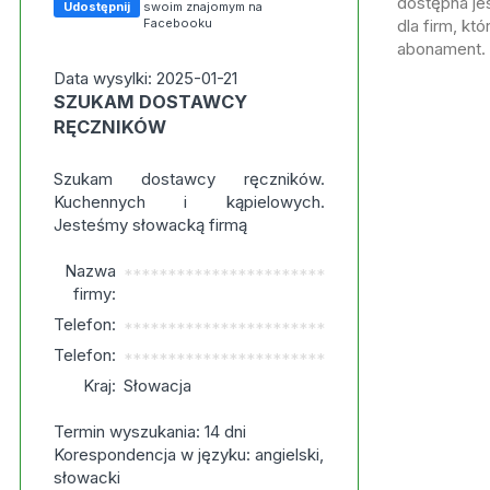
dostępna jes
Udostępnij
swoim znajomym na
Facebooku
dla firm, kt
abonament.
Data wysylki: 2025-01-21
SZUKAM DOSTAWCY
RĘCZNIKÓW
Szukam dostawcy ręczników.
Kuchennych i kąpielowych.
Jesteśmy słowacką firmą
Nazwa
***********************
firmy:
Telefon:
***********************
Telefon:
***********************
Kraj:
Słowacja
Termin wyszukania: 14 dni
Korespondencja w języku: angielski,
słowacki