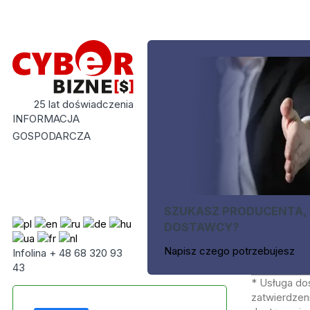
25 lat doświadczenia
INFORMACJA
GOSPODARCZA
SZUKASZ PRODUCENTA,
DOSTAWCY?
Napisz czego potrzebujesz
Infolina + 48 68 320 93
43
* Usługa do
zatwierdzeni