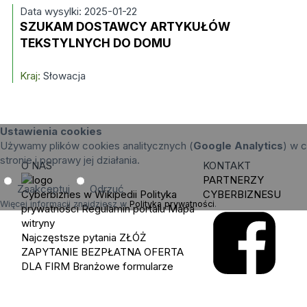
Data wysylki: 2025-01-22
SZUKAM DOSTAWCY ARTYKUŁÓW
TEKSTYLNYCH DO DOMU
Kraj:
Słowacja
Ustawienia cookies
Używamy plików cookies analitycznych (
Google Analytics
) w c
stronie i poprawy jej działania.
O NAS
KONTAKT
PARTNERZY
Zaakceptuj
Odrzuć
Cyberbiznes w Wikipedii
Polityka
CYBERBIZNESU
Więcej informacji znajdziesz w
Polityka prywatności
.
prywatności
Regulamin portalu
Mapa
witryny
Najczęstsze pytania
ZŁÓŻ
ZAPYTANIE
BEZPŁATNA OFERTA
DLA FIRM
Branżowe formularze