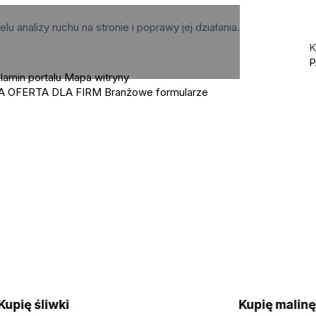
elu analizy ruchu na stronie i poprawy jej działania.
K
P
lamin portalu
Mapa witryny
A OFERTA DLA FIRM
Branżowe formularze
Kupię śliwki
Kupię malin