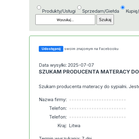
Produkty/Usługi
Sprzedam/Giełda
Kupię
Udostępnij
swoim znajomym na Facebooku
Data wysylki: 2025-07-07
SZUKAM PRODUCENTA MATERACY DO 
Szukam producenta materacy do sypialni. Jest
Nazwa firmy:
***********************
Telefon:
***********************
Telefon:
***********************
Kraj:
Litwa
Termin wyszukania: 7 dni