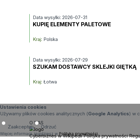
Data wysylki: 2026-07-31
KUPIĘ ELEMENTY PALETOWE
Kraj:
Polska
Data wysylki: 2026-07-29
SZUKAM DOSTAWCY SKLEJKI GIĘTKĄ
Kraj:
Łotwa
Ustawienia cookies
Używamy plików cookies analitycznych (
Google Analytics
) w c
O NAS
Zaakceptuj
Odrzuć
Więcej informacji znajdziesz w
Polityka prywatności
.
Cyberbiznes w Wikipedii
Polityka prywatności
Regu