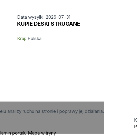
Data wysylki: 2026-07-31
KUPIE DESKI STRUGANE
Kraj:
Polska
elu analizy ruchu na stronie i poprawy jej działania.
K
P
lamin portalu
Mapa witryny