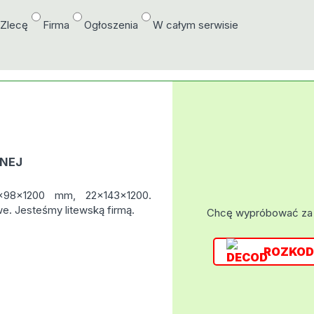
/Zlecę
Firma
Ogłoszenia
W całym serwisie
NEJ
x98x1200 mm, 22x143x1200.
e. Jesteśmy litewską firmą.
Chcę wypróbować za
ROZKOD