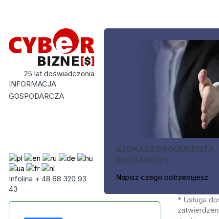
25 lat doświadczenia
INFORMACJA
GOSPODARCZA
SZUKASZ PRODUCENTA,
DOSTAWCY?
Napisz czego potrzebujesz
Infolina + 48 68 320 93
43
* Usługa do
zatwierdzeni