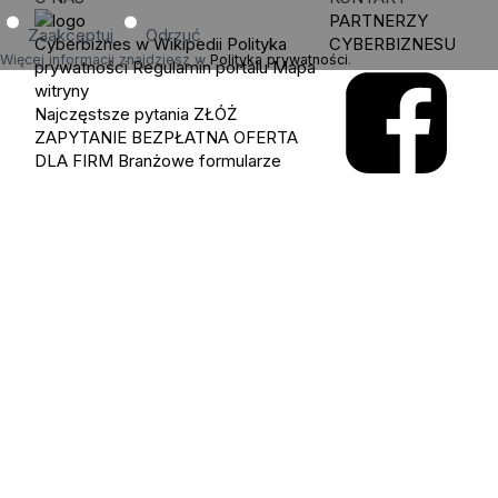
PARTNERZY
Zaakceptuj
Odrzuć
Cyberbiznes w Wikipedii
Polityka
CYBERBIZNESU
Więcej informacji znajdziesz w
Polityka prywatności
.
prywatności
Regulamin portalu
Mapa
witryny
Najczęstsze pytania
ZŁÓŻ
ZAPYTANIE
BEZPŁATNA OFERTA
DLA FIRM
Branżowe formularze