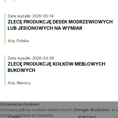
Data wysylki: 2026-05-14
ZLECĘ PRODUKCJĘ DESEK MODRZEWIOWYCH
LUB JESIONOWYCH NA WYMIAR
Kraj:
Polska
Data wysylki: 2026-04-26
ZLECĘ PRODUKCJĘ KOŁKÓW MEBLOWYCH
BUKOWYCH
Kraj:
Niemcy
Ustawienia cookies
Używamy plików cookies analitycznych (
Google Analytics
) w c
stronie i poprawy jej działania.
O NAS
KONTAKT