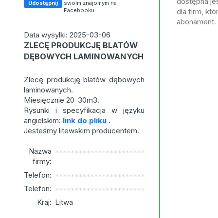
dostępna jes
Udostępnij
swoim znajomym na
Facebooku
dla firm, kt
abonament.
Data wysylki: 2025-03-06
ZLECĘ PRODUKCJĘ BLATÓW
DĘBOWYCH LAMINOWANYCH
Zlecę produkcję blatów dębowych
laminowanych.
Miesięcznie 20-30m3.
Rysunki i specyfikacja w języku
angielskim:
link do pliku
.
Jesteśmy litewskim producentem.
Nazwa
***********************
firmy:
Telefon:
***********************
Telefon:
***********************
Kraj:
Litwa