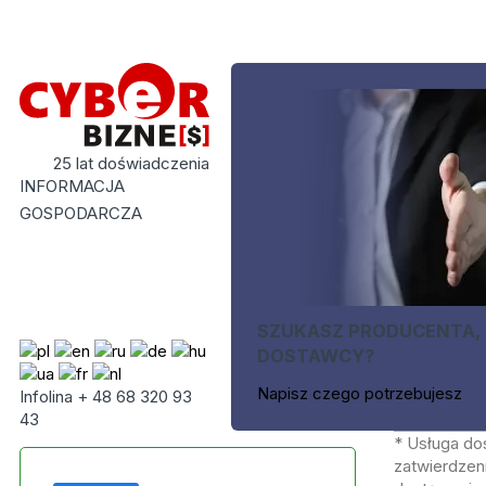
25 lat doświadczenia
INFORMACJA
GOSPODARCZA
SZUKASZ PRODUCENTA,
DOSTAWCY?
Napisz czego potrzebujesz
Infolina + 48 68 320 93
43
* Usługa do
zatwierdzeni