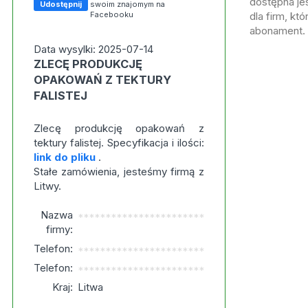
dostępna jes
Udostępnij
swoim znajomym na
Facebooku
dla firm, kt
abonament.
Data wysylki: 2025-07-14
ZLECĘ PRODUKCJĘ
OPAKOWAŃ Z TEKTURY
FALISTEJ
Zlecę produkcję opakowań z
tektury falistej. Specyfikacja i ilości:
link do pliku
.
Stałe zamówienia, jesteśmy firmą z
Litwy.
Nazwa
***********************
firmy:
Telefon:
***********************
Telefon:
***********************
Kraj:
Litwa