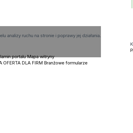
elu analizy ruchu na stronie i poprawy jej działania.
K
P
lamin portalu
Mapa witryny
A OFERTA DLA FIRM
Branżowe formularze