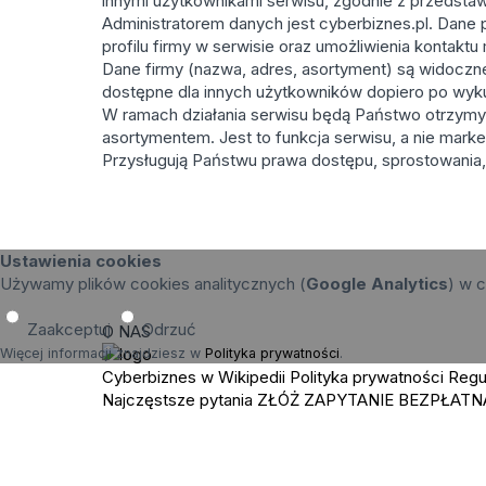
innymi użytkownikami serwisu, zgodnie z przedstaw
Administratorem danych jest cyberbiznes.pl. Dane 
profilu firmy w serwisie oraz umożliwienia kontakt
Dane firmy (nazwa, adres, asortyment) są widoczne p
dostępne dla innych użytkowników dopiero po wyk
W ramach działania serwisu będą Państwo otrzymy
asortymentem. Jest to funkcja serwisu, a nie marke
Przysługują Państwu prawa dostępu, sprostowania, 
Ustawienia cookies
Używamy plików cookies analitycznych (
Google Analytics
) w c
Zaakceptuj
Odrzuć
O NAS
Więcej informacji znajdziesz w
Polityka prywatności
.
Cyberbiznes w Wikipedii
Polityka prywatności
Regu
Najczęstsze pytania
ZŁÓŻ ZAPYTANIE
BEZPŁATN