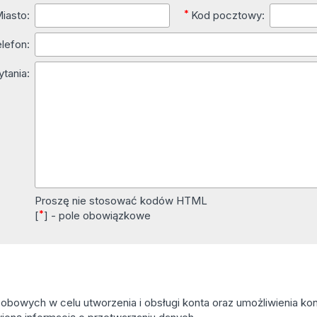
*
iasto:
Kod pocztowy:
lefon:
ytania:
Proszę nie stosować kodów HTML
*
[
] - pole obowiązkowe
owych w celu utworzenia i obsługi konta oraz umożliwienia kont