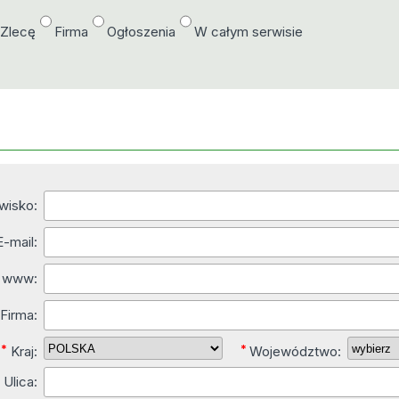
/Zlecę
Firma
Ogłoszenia
W całym serwisie
zwisko:
E-mail:
y www:
*
Firma:
*
*
Kraj:
Województwo:
*
Ulica: