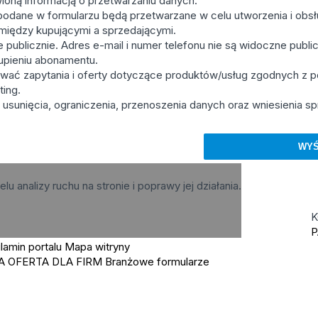
ioną informacją o przetwarzaniu danych.
podane w formularzu będą przetwarzane w celu utworzenia i obsłu
u między kupującymi a sprzedającymi.
ublicznie. Adres e-mail i numer telefonu nie są widoczne publicz
upieniu abonamentu.
wać zapytania i oferty dotyczące produktów/usług zgodnych z
ting.
usunięcia, ograniczenia, przenoszenia danych oraz wniesienia sp
elu analizy ruchu na stronie i poprawy jej działania.
K
P
lamin portalu
Mapa witryny
A OFERTA DLA FIRM
Branżowe formularze