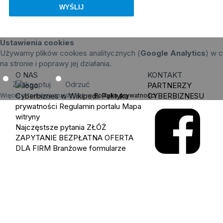
Ustawienia cookies
Używamy plików cookies analitycznych (
Google Analytics
) w c
na stronie i poprawy jej działania.
O NAS
KONTAKT
Zaakceptuj
Odrzuć
PARTNERZY
Cyberbiznes w Wikipedii
Polityka
CYBERBIZNESU
Więcej informacji znajdziesz w
Polityka prywatności
.
prywatności
Regulamin portalu
Mapa
witryny
Najczęstsze pytania
ZŁÓŻ
ZAPYTANIE
BEZPŁATNA OFERTA
DLA FIRM
Branżowe formularze