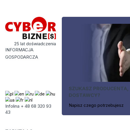
25 lat doświadczenia
INFORMACJA
GOSPODARCZA
SZUKASZ PRODUCENTA,
DOSTAWCY?
Napisz czego potrzebujesz
Infolina + 48 68 320 93
43