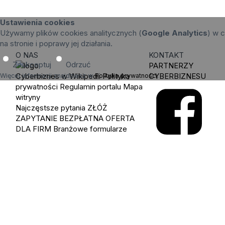
Ustawienia cookies
Używamy plików cookies analitycznych (
Google Analytics
) w c
na stronie i poprawy jej działania.
O NAS
KONTAKT
Zaakceptuj
Odrzuć
PARTNERZY
Cyberbiznes w Wikipedii
Polityka
CYBERBIZNESU
Więcej informacji znajdziesz w
Polityka prywatności
.
prywatności
Regulamin portalu
Mapa
witryny
Najczęstsze pytania
ZŁÓŻ
ZAPYTANIE
BEZPŁATNA OFERTA
DLA FIRM
Branżowe formularze