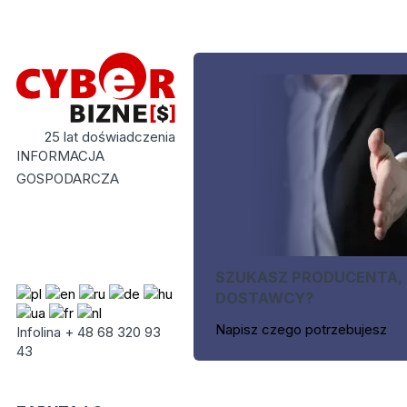
25 lat doświadczenia
INFORMACJA
GOSPODARCZA
SZUKASZ PRODUCENTA,
DOSTAWCY?
Napisz czego potrzebujesz
Infolina + 48 68 320 93
43