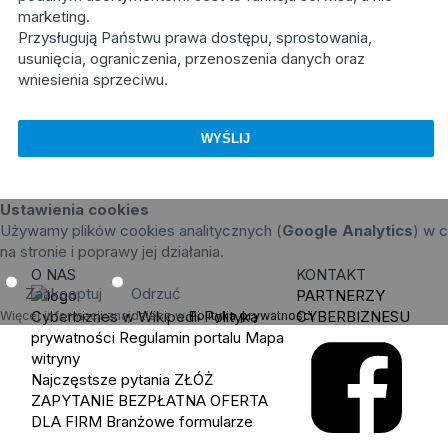
marketing.
Przysługują Państwu prawa dostępu, sprostowania,
usunięcia, ograniczenia, przenoszenia danych oraz
wniesienia sprzeciwu.
Ustawienia cookies
Używamy plików cookies analitycznych (
Google Analytics
) w c
na stronie i poprawy jej działania.
O NAS
KONTAKT
Zaakceptuj
Odrzuć
PARTNERZY
Cyberbiznes w Wikipedii
Polityka
CYBERBIZNESU
Więcej informacji znajdziesz w
Polityka prywatności
.
prywatności
Regulamin portalu
Mapa
witryny
Najczęstsze pytania
ZŁÓŻ
ZAPYTANIE
BEZPŁATNA OFERTA
DLA FIRM
Branżowe formularze