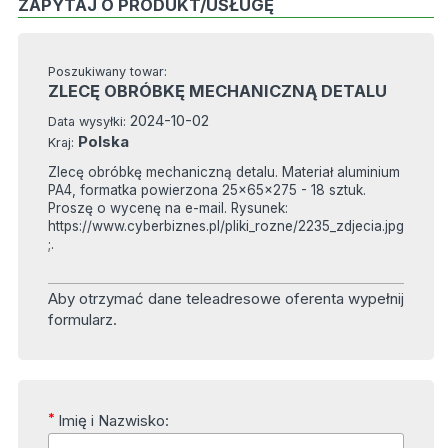
ZAPYTAJ O PRODUKT/USŁUGĘ
Poszukiwany towar:
ZLECĘ OBRÓBKĘ MECHANICZNĄ DETALU
2024-10-02
Data wysyłki:
Polska
Kraj:
Zlecę obróbkę mechaniczną detalu. Materiał aluminium
PA4, formatka powierzona 25x65x275 - 18 sztuk.
Proszę o wycenę na e-mail. Rysunek:
https://www.cyberbiznes.pl/pliki_rozne/2235_zdjecia.jpg
;.
Aby otrzymać dane teleadresowe oferenta wypełnij
formularz.
*
Imię i Nazwisko: