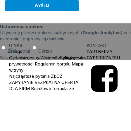
Ustawienia cookies
Używamy plików cookies analitycznych (
Google Analytics
) w c
na stronie i poprawy jej działania.
O NAS
KONTAKT
Zaakceptuj
Odrzuć
PARTNERZY
Cyberbiznes w Wikipedii
Polityka
CYBERBIZNESU
Więcej informacji znajdziesz w
Polityka prywatności
.
prywatności
Regulamin portalu
Mapa
witryny
Najczęstsze pytania
ZŁÓŻ
ZAPYTANIE
BEZPŁATNA OFERTA
DLA FIRM
Branżowe formularze