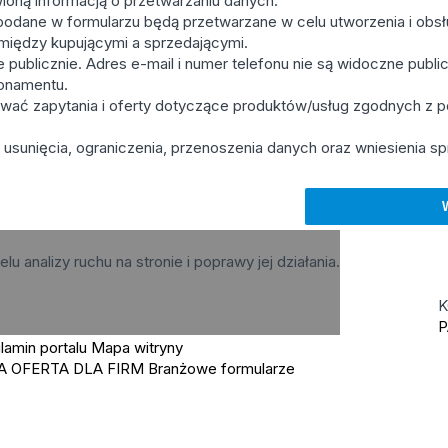
ioną informacją o przetwarzaniu danych.
podane w formularzu będą przetwarzane w celu utworzenia i obsłu
u między kupującymi a sprzedającymi.
publicznie. Adres e-mail i numer telefonu nie są widoczne public
bonamentu.
wać zapytania i oferty dotyczące produktów/usług zgodnych z
usunięcia, ograniczenia, przenoszenia danych oraz wniesienia sp
elu analizy ruchu na stronie i poprawy jej działania.
K
P
lamin portalu
Mapa witryny
A OFERTA DLA FIRM
Branżowe formularze