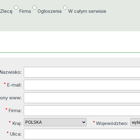
/Zlecę
Firma
Ogłoszenia
W całym serwisie
 Nazwisko:
*
E-mail:
trony www:
*
Firma:
*
*
Kraj:
Województwo:
*
Ulica: