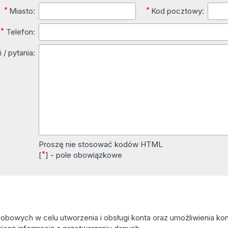
*
*
Miasto:
Kod pocztowy:
*
Telefon:
 / pytania:
Proszę nie stosować kodów HTML
*
[
] - pole obowiązkowe
owych w celu utworzenia i obsługi konta oraz umożliwienia kont