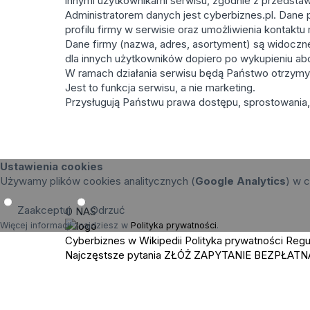
innymi użytkownikami serwisu, zgodnie z przedstaw
Administratorem danych jest cyberbiznes.pl. Dane 
profilu firmy w serwisie oraz umożliwienia kontakt
Dane firmy (nazwa, adres, asortyment) są widoczne 
dla innych użytkowników dopiero po wykupieniu a
W ramach działania serwisu będą Państwo otrzymy
Jest to funkcja serwisu, a nie marketing.
Przysługują Państwu prawa dostępu, sprostowania, 
Ustawienia cookies
Używamy plików cookies analitycznych (
Google Analytics
) w c
Zaakceptuj
Odrzuć
O NAS
Więcej informacji znajdziesz w
Polityka prywatności
.
Cyberbiznes w Wikipedii
Polityka prywatności
Regu
Najczęstsze pytania
ZŁÓŻ ZAPYTANIE
BEZPŁATN