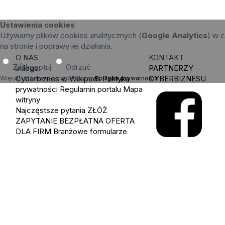
Ustawienia cookies
Używamy plików cookies analitycznych (
Google Analytics
) w c
na stronie i poprawy jej działania.
O NAS
KONTAKT
Zaakceptuj
Odrzuć
PARTNERZY
Cyberbiznes w Wikipedii
Polityka
CYBERBIZNESU
Więcej informacji znajdziesz w
Polityka prywatności
.
prywatności
Regulamin portalu
Mapa
witryny
Najczęstsze pytania
ZŁÓŻ
ZAPYTANIE
BEZPŁATNA OFERTA
DLA FIRM
Branżowe formularze