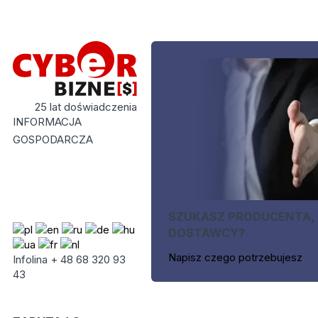
25 lat doświadczenia
INFORMACJA
GOSPODARCZA
SZUKASZ PRODUCENTA,
DOSTAWCY?
Napisz czego potrzebujesz
Infolina + 48 68 320 93
43