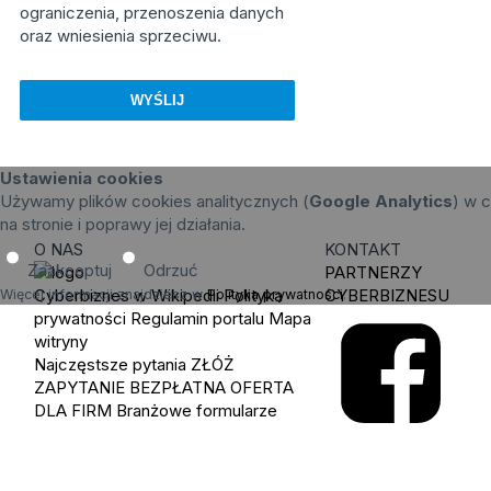
ograniczenia, przenoszenia danych
oraz wniesienia sprzeciwu.
Ustawienia cookies
Używamy plików cookies analitycznych (
Google Analytics
) w c
na stronie i poprawy jej działania.
O NAS
KONTAKT
Zaakceptuj
Odrzuć
PARTNERZY
Cyberbiznes w Wikipedii
Polityka
CYBERBIZNESU
Więcej informacji znajdziesz w
Polityka prywatności
.
prywatności
Regulamin portalu
Mapa
witryny
Najczęstsze pytania
ZŁÓŻ
ZAPYTANIE
BEZPŁATNA OFERTA
DLA FIRM
Branżowe formularze