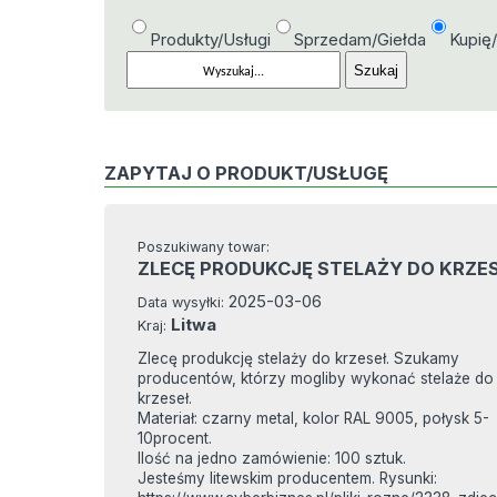
Produkty/Usługi
Sprzedam/Giełda
Kupię
ZAPYTAJ O PRODUKT/USŁUGĘ
Poszukiwany towar:
ZLECĘ PRODUKCJĘ STELAŻY DO KRZE
2025-03-06
Data wysyłki:
Litwa
Kraj:
Zlecę produkcję stelaży do krzeseł. Szukamy
producentów, którzy mogliby wykonać stelaże do
krzeseł.
Materiał: czarny metal, kolor RAL 9005, połysk 5-
10procent.
Ilość na jedno zamówienie: 100 sztuk.
Jesteśmy litewskim producentem. Rysunki: