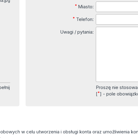
ia.jpg
*
Miasto:
*
Telefon:
Uwagi / pytania:
ełnij
Proszę nie stoso
*
[
] - pole obowiąz
owych w celu utworzenia i obsługi konta oraz umożliwienia kont