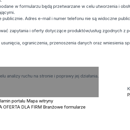
.
odane w formularzu będą przetwarzane w celu utworzenia i obsługi
ającymi.
publicznie. Adres e-mail i numer telefonu nie są widoczne publi
ać zapytania i oferty dotyczące produktów/usług zgodnych z po
usunięcia, ograniczenia, przenoszenia danych oraz wniesienia sp
elu analizy ruchu na stronie i poprawy jej działania.
K
P
lamin portalu
Mapa witryny
A OFERTA DLA FIRM
Branżowe formularze