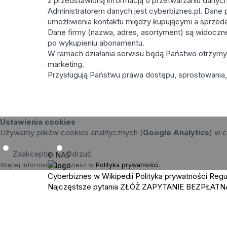
z przedstawioną informacją o przetwarzaniu danych
Administratorem danych jest cyberbiznes.pl. Dane p
umożliwienia kontaktu między kupującymi a sprzed
Dane firmy (nazwa, adres, asortyment) są widoczne 
po wykupieniu abonamentu.
W ramach działania serwisu będą Państwo otrzymyw
marketing.
Przysługują Państwu prawa dostępu, sprostowania, 
Ustawienia cookies
Używamy plików cookies analitycznych (
Google Analytics
) w c
Zaakceptuj
Odrzuć
O NAS
Więcej informacji znajdziesz w
Polityka prywatności
.
Cyberbiznes w Wikipedii
Polityka prywatności
Regu
Najczęstsze pytania
ZŁÓŻ ZAPYTANIE
BEZPŁATN