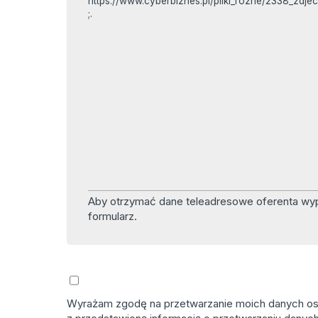
https://www.cyberbiznes.pl/pliki_rozne/2338_zdjec
;.
Aby otrzymać dane teleadresowe oferenta wyp
formularz.
Wyrażam zgodę na przetwarzanie moich danych osob