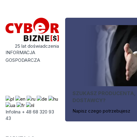
25 lat doświadczenia
INFORMACJA
GOSPODARCZA
SZUKASZ PRODUCENTA,
DOSTAWCY?
Napisz czego potrzebujesz
Infolina + 48 68 320 93
43