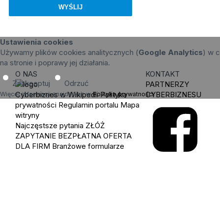
Ustawienia cookies
Używamy plików cookies analitycznych (
Google Analytics
) w c
na stronie i poprawy jej działania.
O NAS
KONTAKT
Zaakceptuj
Odrzuć
PARTNERZY
Cyberbiznes w Wikipedii
Polityka
CYBERBIZNESU
Więcej informacji znajdziesz w
Polityka prywatności
.
prywatności
Regulamin portalu
Mapa
witryny
Najczęstsze pytania
ZŁÓŻ
ZAPYTANIE
BEZPŁATNA OFERTA
DLA FIRM
Branżowe formularze