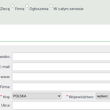
/Zlecę
Firma
Ogłoszenia
W całym serwisie
zwisko:
E-mail:
y www:
*
Firma:
*
*
Kraj:
Województwo:
*
Ulica: