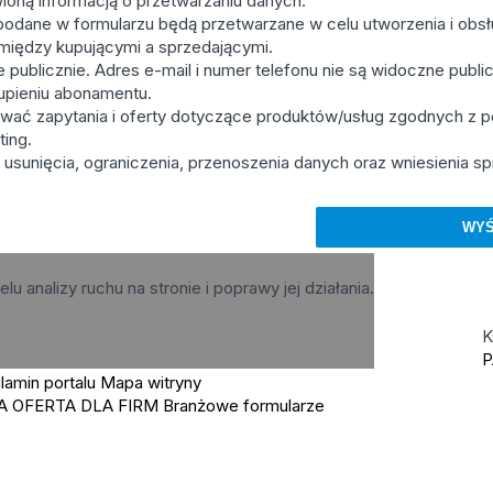
ioną informacją o przetwarzaniu danych.
podane w formularzu będą przetwarzane w celu utworzenia i obsłu
u między kupującymi a sprzedającymi.
ublicznie. Adres e-mail i numer telefonu nie są widoczne publicz
upieniu abonamentu.
wać zapytania i oferty dotyczące produktów/usług zgodnych z
ting.
usunięcia, ograniczenia, przenoszenia danych oraz wniesienia sp
elu analizy ruchu na stronie i poprawy jej działania.
K
P
lamin portalu
Mapa witryny
A OFERTA DLA FIRM
Branżowe formularze