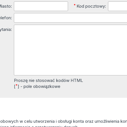
*
iasto:
Kod pocztowy:
lefon:
ytania:
Proszę nie stosować kodów HTML
*
[
] - pole obowiązkowe
owych w celu utworzenia i obsługi konta oraz umożliwienia kont