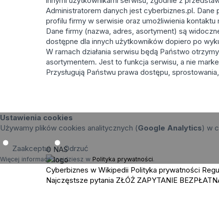
innymi użytkownikami serwisu, zgodnie z przedstaw
Administratorem danych jest cyberbiznes.pl. Dane 
profilu firmy w serwisie oraz umożliwienia kontakt
Dane firmy (nazwa, adres, asortyment) są widoczne p
dostępne dla innych użytkowników dopiero po wyk
W ramach działania serwisu będą Państwo otrzymy
asortymentem. Jest to funkcja serwisu, a nie marke
Przysługują Państwu prawa dostępu, sprostowania, 
Ustawienia cookies
Używamy plików cookies analitycznych (
Google Analytics
) w c
Zaakceptuj
Odrzuć
O NAS
Więcej informacji znajdziesz w
Polityka prywatności
.
Cyberbiznes w Wikipedii
Polityka prywatności
Regu
Najczęstsze pytania
ZŁÓŻ ZAPYTANIE
BEZPŁATN