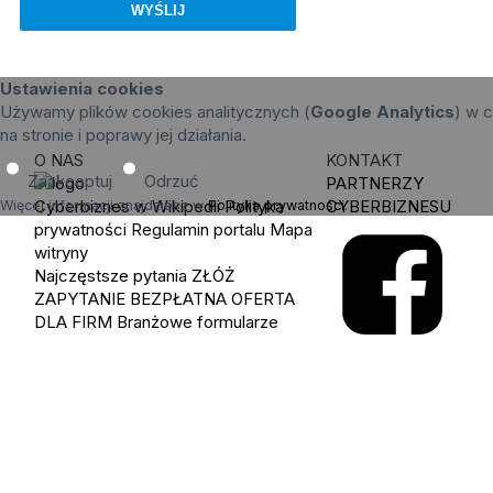
Ustawienia cookies
Używamy plików cookies analitycznych (
Google Analytics
) w c
na stronie i poprawy jej działania.
O NAS
KONTAKT
Zaakceptuj
Odrzuć
PARTNERZY
Cyberbiznes w Wikipedii
Polityka
CYBERBIZNESU
Więcej informacji znajdziesz w
Polityka prywatności
.
prywatności
Regulamin portalu
Mapa
witryny
Najczęstsze pytania
ZŁÓŻ
ZAPYTANIE
BEZPŁATNA OFERTA
DLA FIRM
Branżowe formularze