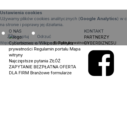
Ustawienia cookies
Używamy plików cookies analitycznych (
Google Analytics
) w c
na stronie i poprawy jej działania.
O NAS
KONTAKT
Zaakceptuj
Odrzuć
PARTNERZY
Cyberbiznes w Wikipedii
Polityka
CYBERBIZNESU
Więcej informacji znajdziesz w
Polityka prywatności
.
prywatności
Regulamin portalu
Mapa
witryny
Najczęstsze pytania
ZŁÓŻ
ZAPYTANIE
BEZPŁATNA OFERTA
DLA FIRM
Branżowe formularze