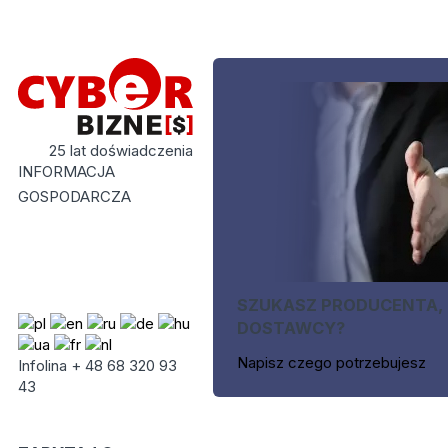
25 lat doświadczenia
INFORMACJA
GOSPODARCZA
SZUKASZ PRODUCENTA,
DOSTAWCY?
Napisz czego potrzebujesz
Infolina + 48 68 320 93
43