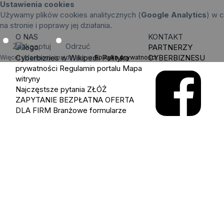
Ustawienia cookies
Używamy plików cookies analitycznych (
Google Analytics
) w c
na stronie i poprawy jej działania.
O NAS
KONTAKT
Zaakceptuj
Odrzuć
PARTNERZY
Cyberbiznes w Wikipedii
Polityka
CYBERBIZNESU
Więcej informacji znajdziesz w
Polityka prywatności
.
prywatności
Regulamin portalu
Mapa
witryny
Najczęstsze pytania
ZŁÓŻ
ZAPYTANIE
BEZPŁATNA OFERTA
DLA FIRM
Branżowe formularze