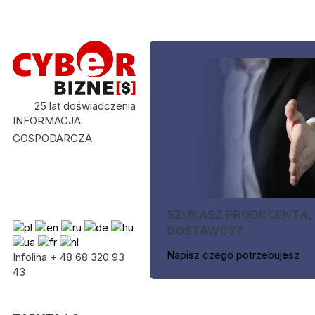
25 lat doświadczenia
INFORMACJA
GOSPODARCZA
SZUKASZ PRODUCENTA,
DOSTAWCY?
Napisz czego potrzebujesz
Infolina + 48 68 320 93
43