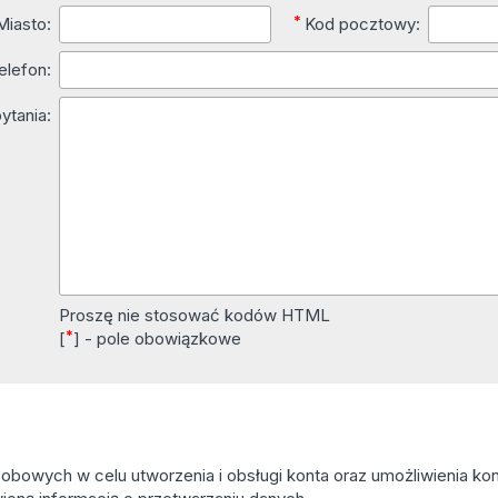
*
Miasto:
Kod pocztowy:
elefon:
ytania:
Proszę nie stosować kodów HTML
*
[
] - pole obowiązkowe
owych w celu utworzenia i obsługi konta oraz umożliwienia kont