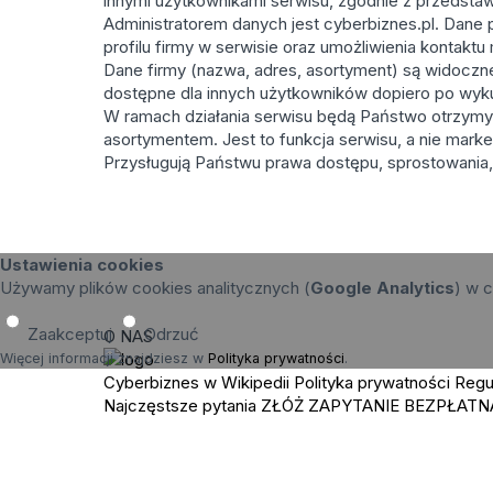
innymi użytkownikami serwisu, zgodnie z przedstaw
Administratorem danych jest cyberbiznes.pl. Dane 
profilu firmy w serwisie oraz umożliwienia kontakt
Dane firmy (nazwa, adres, asortyment) są widoczne p
dostępne dla innych użytkowników dopiero po wyk
W ramach działania serwisu będą Państwo otrzymy
asortymentem. Jest to funkcja serwisu, a nie marke
Przysługują Państwu prawa dostępu, sprostowania, 
Ustawienia cookies
Używamy plików cookies analitycznych (
Google Analytics
) w c
Zaakceptuj
Odrzuć
O NAS
Więcej informacji znajdziesz w
Polityka prywatności
.
Cyberbiznes w Wikipedii
Polityka prywatności
Regu
Najczęstsze pytania
ZŁÓŻ ZAPYTANIE
BEZPŁATN