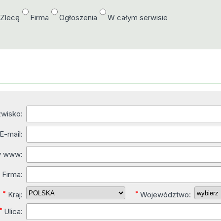
/Zlecę
Firma
Ogłoszenia
W całym serwisie
zwisko:
E-mail:
ny www:
*
Firma:
*
*
Kraj:
Województwo:
*
Ulica: