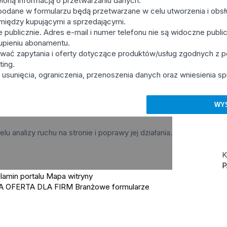
ioną informacją o przetwarzaniu danych.
podane w formularzu będą przetwarzane w celu utworzenia i obsłu
u między kupującymi a sprzedającymi.
ublicznie. Adres e-mail i numer telefonu nie są widoczne publicz
upieniu abonamentu.
wać zapytania i oferty dotyczące produktów/usług zgodnych z
ting.
usunięcia, ograniczenia, przenoszenia danych oraz wniesienia sp
elu analizy ruchu na stronie i poprawy jej działania.
K
P
lamin portalu
Mapa witryny
A OFERTA DLA FIRM
Branżowe formularze