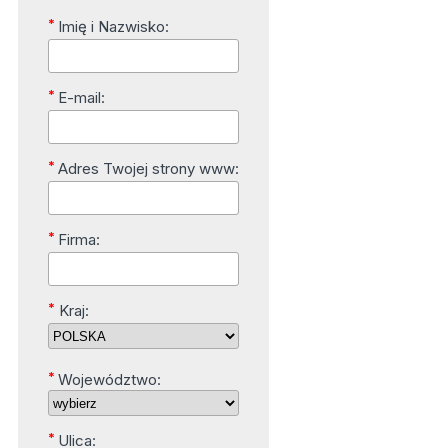
*
Imię i Nazwisko:
*
E-mail:
*
Adres Twojej strony www:
*
Firma:
*
Kraj:
*
Województwo:
*
Ulica: