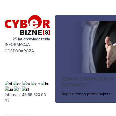
25 lat doświadczenia
INFORMACJA
GOSPODARCZA
SZUKASZ PRODUCENTA,
DOSTAWCY?
Napisz czego potrzebujesz
Infolina + 48 68 320 93
43