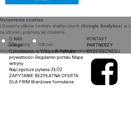
Ustawienia cookies
Używamy plików cookies analitycznych (
Google Analytics
) w c
na stronie i poprawy jej działania.
O NAS
KONTAKT
Zaakceptuj
Odrzuć
PARTNERZY
Cyberbiznes w Wikipedii
Polityka
CYBERBIZNESU
Więcej informacji znajdziesz w
Polityka prywatności
.
prywatności
Regulamin portalu
Mapa
witryny
Najczęstsze pytania
ZŁÓŻ
ZAPYTANIE
BEZPŁATNA OFERTA
DLA FIRM
Branżowe formularze