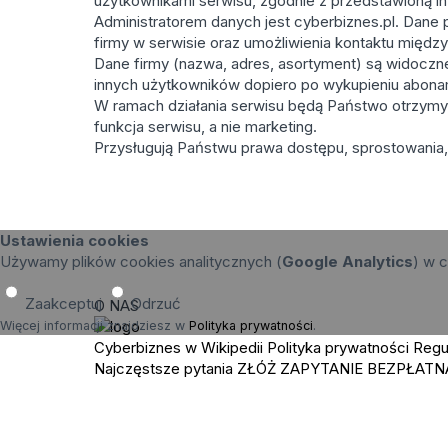
użytkownikami serwisu, zgodnie z przedstawioną in
Administratorem danych jest cyberbiznes.pl. Dane p
firmy w serwisie oraz umożliwienia kontaktu międz
Dane firmy (nazwa, adres, asortyment) są widoczne 
innych użytkowników dopiero po wykupieniu abona
W ramach działania serwisu będą Państwo otrzymy
funkcja serwisu, a nie marketing.
Przysługują Państwu prawa dostępu, sprostowania, 
Ustawienia cookies
Używamy plików cookies analitycznych (
Google Analytics
) w c
Zaakceptuj
Odrzuć
O NAS
Więcej informacji znajdziesz w
Polityka prywatności
.
Cyberbiznes w Wikipedii
Polityka prywatności
Regu
Najczęstsze pytania
ZŁÓŻ ZAPYTANIE
BEZPŁATN