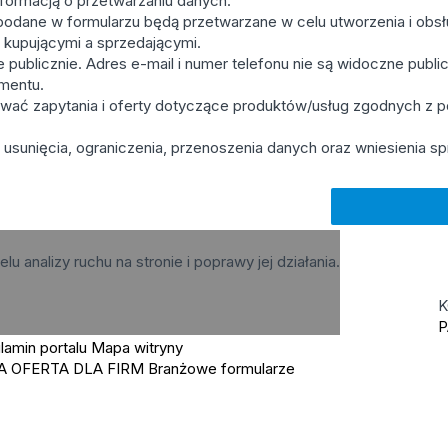
formacją o przetwarzaniu danych.
odane w formularzu będą przetwarzane w celu utworzenia i obsług
y kupującymi a sprzedającymi.
publicznie. Adres e-mail i numer telefonu nie są widoczne publicz
mentu.
wać zapytania i oferty dotyczące produktów/usług zgodnych z 
usunięcia, ograniczenia, przenoszenia danych oraz wniesienia sp
elu analizy ruchu na stronie i poprawy jej działania.
K
P
lamin portalu
Mapa witryny
A OFERTA DLA FIRM
Branżowe formularze