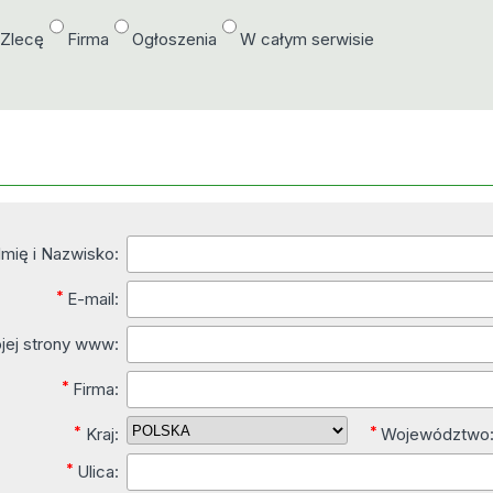
/Zlecę
Firma
Ogłoszenia
W całym serwisie
Imię i Nazwisko:
*
E-mail:
jej strony www:
*
Firma:
*
*
Kraj:
Województwo
*
Ulica: