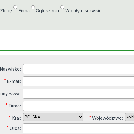
/Zlecę
Firma
Ogłoszenia
W całym serwisie
i Nazwisko:
*
E-mail:
trony www:
*
Firma:
*
*
Kraj:
Województwo:
*
Ulica: