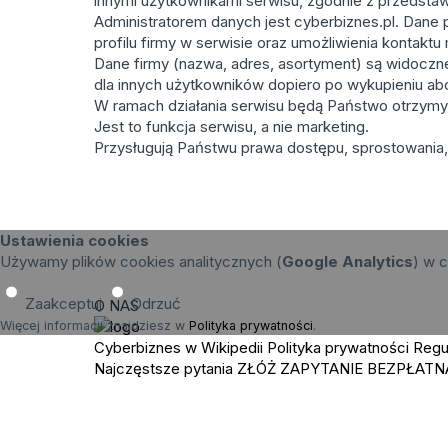
innymi użytkownikami serwisu, zgodnie z przedstaw
Administratorem danych jest cyberbiznes.pl. Dane 
profilu firmy w serwisie oraz umożliwienia kontakt
Dane firmy (nazwa, adres, asortyment) są widoczne 
dla innych użytkowników dopiero po wykupieniu a
W ramach działania serwisu będą Państwo otrzymy
Jest to funkcja serwisu, a nie marketing.
Przysługują Państwu prawa dostępu, sprostowania, 
Ustawienia cookies
Używamy plików cookies analitycznych (
Google Analytics
) w c
Zaakceptuj
Odrzuć
O NAS
Więcej informacji znajdziesz w
Polityka prywatności
.
Cyberbiznes w Wikipedii
Polityka prywatności
Regu
Najczęstsze pytania
ZŁÓŻ ZAPYTANIE
BEZPŁATN