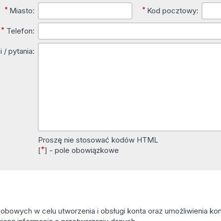
*
*
Miasto:
Kod pocztowy:
*
Telefon:
 / pytania:
Proszę nie stosować kodów HTML
*
[
] - pole obowiązkowe
owych w celu utworzenia i obsługi konta oraz umożliwienia kont