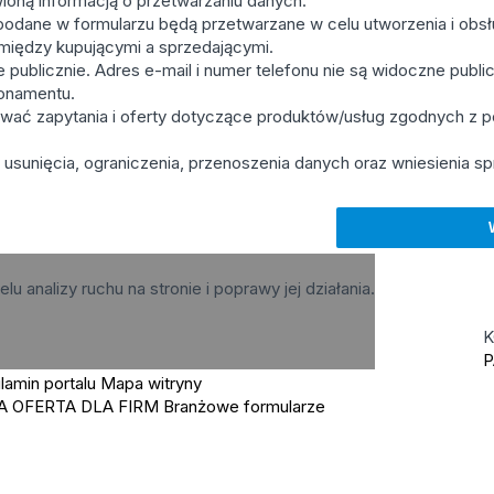
ioną informacją o przetwarzaniu danych.
podane w formularzu będą przetwarzane w celu utworzenia i obsłu
u między kupującymi a sprzedającymi.
publicznie. Adres e-mail i numer telefonu nie są widoczne public
bonamentu.
wać zapytania i oferty dotyczące produktów/usług zgodnych z
usunięcia, ograniczenia, przenoszenia danych oraz wniesienia sp
elu analizy ruchu na stronie i poprawy jej działania.
K
P
lamin portalu
Mapa witryny
A OFERTA DLA FIRM
Branżowe formularze