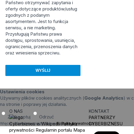
Państwo otrzymywać zapytania i
oferty dotyczące produktów/usług
zgodnych z podanym
asortymentem. Jest to funkcja
serwisu, a nie marketing.
Przysługują Państwu prawa
dostępu, sprostowania, usunięcia,
ograniczenia, przenoszenia danych
oraz wniesienia sprzeciwu.
Ustawienia cookies
Używamy plików cookies analitycznych (
Google Analytics
) w c
na stronie i poprawy jej działania.
O NAS
KONTAKT
Zaakceptuj
Odrzuć
PARTNERZY
Cyberbiznes w Wikipedii
Polityka
CYBERBIZNESU
Więcej informacji znajdziesz w
Polityka prywatności
.
prywatności
Regulamin portalu
Mapa