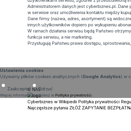
użytkownikami serwisu, zgodnie z przedstawioną in
Administratorem danych jest cyberbiznes.pl. Dane p
w serwisie oraz umożliwienia kontaktu między kupu
Dane firmy (nazwa, adres, asortyment) są widoczne 
innych użytkowników dopiero po wykupieniu abona
W ramach działania serwisu będą Państwo otrzymy
funkcja serwisu, a nie marketing.
Przysługują Państwu prawa dostępu, sprostowania, 
Ustawienia cookies
Używamy plików cookies analitycznych (
Google Analytics
) w c
Zaakceptuj
Odrzuć
O NAS
Więcej informacji znajdziesz w
Polityka prywatności
.
Cyberbiznes w Wikipedii
Polityka prywatności
Regu
Najczęstsze pytania
ZŁÓŻ ZAPYTANIE
BEZPŁATN