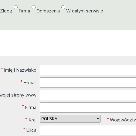
/Zlecę
Firma
Ogłoszenia
W całym serwisie
*
Imię i Nazwisko:
*
E-mail:
wojej strony www:
*
Firma:
*
*
Kraj:
Województ
*
Ulica: