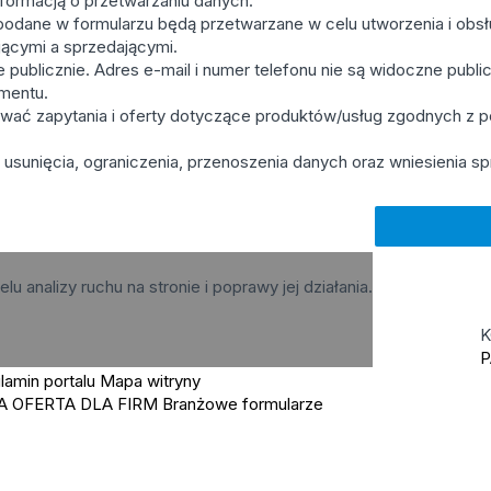
formacją o przetwarzaniu danych.
odane w formularzu będą przetwarzane w celu utworzenia i obsługi
jącymi a sprzedającymi.
publicznie. Adres e-mail i numer telefonu nie są widoczne publicz
mentu.
wać zapytania i oferty dotyczące produktów/usług zgodnych z 
usunięcia, ograniczenia, przenoszenia danych oraz wniesienia sp
elu analizy ruchu na stronie i poprawy jej działania.
K
P
lamin portalu
Mapa witryny
A OFERTA DLA FIRM
Branżowe formularze