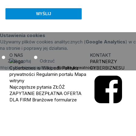
Ustawienia cookies
Używamy plików cookies analitycznych (
Google Analytics
) w c
na stronie i poprawy jej działania.
O NAS
KONTAKT
Zaakceptuj
Odrzuć
PARTNERZY
Cyberbiznes w Wikipedii
Polityka
CYBERBIZNESU
Więcej informacji znajdziesz w
Polityka prywatności
.
prywatności
Regulamin portalu
Mapa
witryny
Najczęstsze pytania
ZŁÓŻ
ZAPYTANIE
BEZPŁATNA OFERTA
DLA FIRM
Branżowe formularze