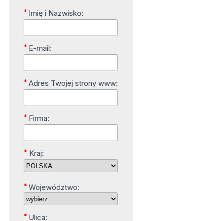
*
Imię i Nazwisko:
*
E-mail:
*
Adres Twojej strony www:
*
Firma:
*
Kraj:
*
Województwo:
*
Ulica: