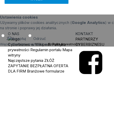
Ustawienia cookies
Używamy plików cookies analitycznych (
Google Analytics
) w c
na stronie i poprawy jej działania.
O NAS
KONTAKT
Zaakceptuj
Odrzuć
PARTNERZY
Cyberbiznes w Wikipedii
Polityka
CYBERBIZNESU
Więcej informacji znajdziesz w
Polityka prywatności
.
prywatności
Regulamin portalu
Mapa
witryny
Najczęstsze pytania
ZŁÓŻ
ZAPYTANIE
BEZPŁATNA OFERTA
DLA FIRM
Branżowe formularze