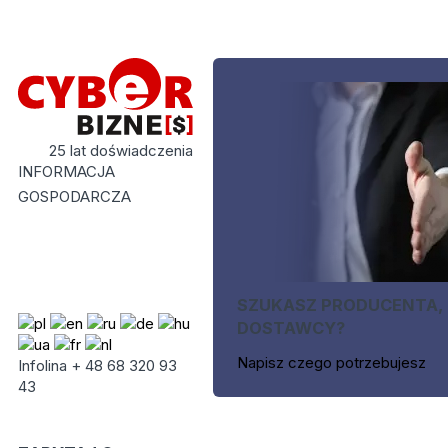
25 lat doświadczenia
INFORMACJA
GOSPODARCZA
SZUKASZ PRODUCENTA,
DOSTAWCY?
Napisz czego potrzebujesz
Infolina + 48 68 320 93
43