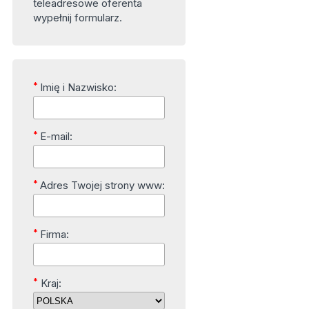
teleadresowe oferenta
wypełnij formularz.
*
Imię i Nazwisko:
*
E-mail:
*
Adres Twojej strony www:
*
Firma:
*
Kraj: