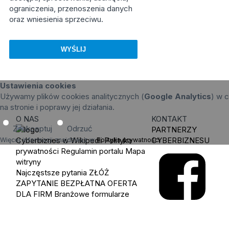
ograniczenia, przenoszenia danych
oraz wniesienia sprzeciwu.
Ustawienia cookies
Używamy plików cookies analitycznych (
Google Analytics
) w c
na stronie i poprawy jej działania.
O NAS
KONTAKT
Zaakceptuj
Odrzuć
PARTNERZY
Cyberbiznes w Wikipedii
Polityka
CYBERBIZNESU
Więcej informacji znajdziesz w
Polityka prywatności
.
prywatności
Regulamin portalu
Mapa
witryny
Najczęstsze pytania
ZŁÓŻ
ZAPYTANIE
BEZPŁATNA OFERTA
DLA FIRM
Branżowe formularze