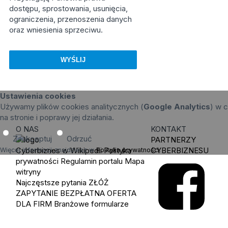
dostępu, sprostowania, usunięcia,
ograniczenia, przenoszenia danych
oraz wniesienia sprzeciwu.
Ustawienia cookies
Używamy plików cookies analitycznych (
Google Analytics
) w c
na stronie i poprawy jej działania.
O NAS
KONTAKT
Zaakceptuj
Odrzuć
PARTNERZY
Cyberbiznes w Wikipedii
Polityka
CYBERBIZNESU
Więcej informacji znajdziesz w
Polityka prywatności
.
prywatności
Regulamin portalu
Mapa
witryny
Najczęstsze pytania
ZŁÓŻ
ZAPYTANIE
BEZPŁATNA OFERTA
DLA FIRM
Branżowe formularze