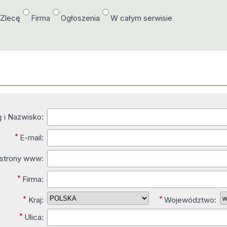
/Zlecę
Firma
Ogłoszenia
W całym serwisie
ę i Nazwisko:
*
E-mail:
 strony www:
*
Firma:
*
*
Kraj:
Województwo:
*
Ulica: