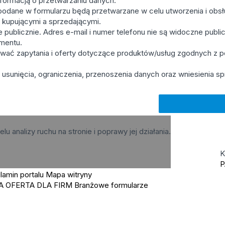
formacją o przetwarzaniu danych.
odane w formularzu będą przetwarzane w celu utworzenia i obsług
y kupującymi a sprzedającymi.
publicznie. Adres e-mail i numer telefonu nie są widoczne publicz
mentu.
wać zapytania i oferty dotyczące produktów/usług zgodnych z
usunięcia, ograniczenia, przenoszenia danych oraz wniesienia sp
elu analizy ruchu na stronie i poprawy jej działania.
K
P
lamin portalu
Mapa witryny
A OFERTA DLA FIRM
Branżowe formularze