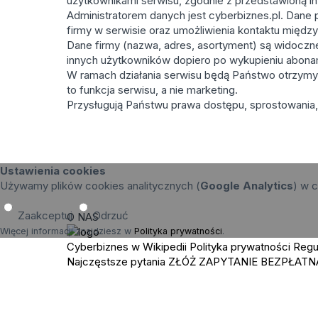
użytkownikami serwisu, zgodnie z przedstawioną in
Administratorem danych jest cyberbiznes.pl. Dane p
firmy w serwisie oraz umożliwienia kontaktu międz
Dane firmy (nazwa, adres, asortyment) są widoczne 
innych użytkowników dopiero po wykupieniu abona
W ramach działania serwisu będą Państwo otrzymy
to funkcja serwisu, a nie marketing.
Przysługują Państwu prawa dostępu, sprostowania, 
Ustawienia cookies
Używamy plików cookies analitycznych (
Google Analytics
) w c
Zaakceptuj
Odrzuć
O NAS
Więcej informacji znajdziesz w
Polityka prywatności
.
Cyberbiznes w Wikipedii
Polityka prywatności
Regu
Najczęstsze pytania
ZŁÓŻ ZAPYTANIE
BEZPŁATN