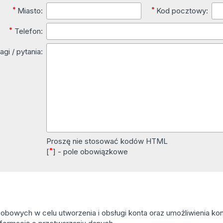
*
*
Miasto:
Kod pocztowy:
*
Telefon:
gi / pytania:
Proszę nie stosować kodów HTML
*
[
] - pole obowiązkowe
owych w celu utworzenia i obsługi konta oraz umożliwienia kont