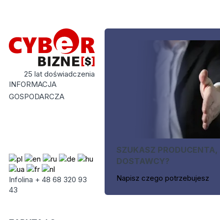
25 lat doświadczenia
INFORMACJA
GOSPODARCZA
SZUKASZ PRODUCENTA,
DOSTAWCY?
Napisz czego potrzebujesz
Infolina + 48 68 320 93
43