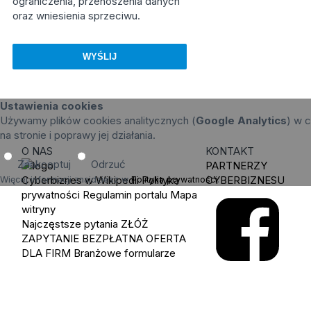
ograniczenia, przenoszenia danych
oraz wniesienia sprzeciwu.
Ustawienia cookies
Używamy plików cookies analitycznych (
Google Analytics
) w c
na stronie i poprawy jej działania.
O NAS
KONTAKT
Zaakceptuj
Odrzuć
PARTNERZY
Cyberbiznes w Wikipedii
Polityka
CYBERBIZNESU
Więcej informacji znajdziesz w
Polityka prywatności
.
prywatności
Regulamin portalu
Mapa
witryny
Najczęstsze pytania
ZŁÓŻ
ZAPYTANIE
BEZPŁATNA OFERTA
DLA FIRM
Branżowe formularze