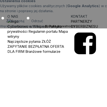
Ustawienia cookies
Używamy plików cookies analitycznych (
Google Analytics
) w c
na stronie i poprawy jej działania.
O NAS
KONTAKT
Zaakceptuj
Odrzuć
PARTNERZY
Cyberbiznes w Wikipedii
Polityka
CYBERBIZNESU
Więcej informacji znajdziesz w
Polityka prywatności
.
prywatności
Regulamin portalu
Mapa
witryny
Najczęstsze pytania
ZŁÓŻ
ZAPYTANIE
BEZPŁATNA OFERTA
DLA FIRM
Branżowe formularze