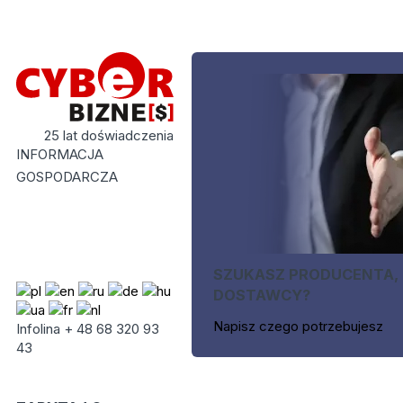
25 lat doświadczenia
INFORMACJA
GOSPODARCZA
SZUKASZ PRODUCENTA,
DOSTAWCY?
Napisz czego potrzebujesz
Infolina + 48 68 320 93
43