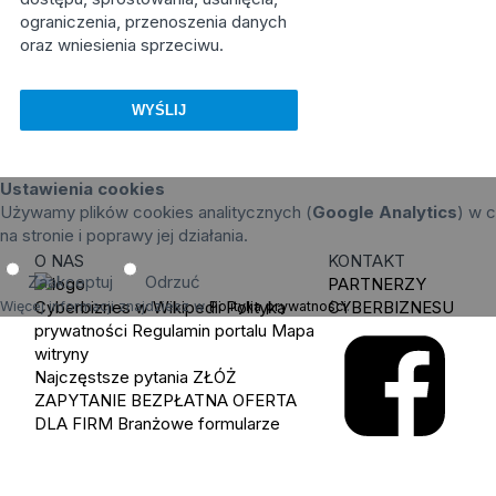
ograniczenia, przenoszenia danych
oraz wniesienia sprzeciwu.
Ustawienia cookies
Używamy plików cookies analitycznych (
Google Analytics
) w c
na stronie i poprawy jej działania.
O NAS
KONTAKT
Zaakceptuj
Odrzuć
PARTNERZY
Cyberbiznes w Wikipedii
Polityka
CYBERBIZNESU
Więcej informacji znajdziesz w
Polityka prywatności
.
prywatności
Regulamin portalu
Mapa
witryny
Najczęstsze pytania
ZŁÓŻ
ZAPYTANIE
BEZPŁATNA OFERTA
DLA FIRM
Branżowe formularze