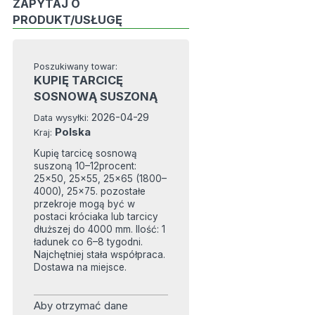
ZAPYTAJ O
PRODUKT/USŁUGĘ
Poszukiwany towar:
KUPIĘ TARCICĘ
SOSNOWĄ SUSZONĄ
2026-04-29
Data wysyłki:
Polska
Kraj:
Kupię tarcicę sosnową
suszoną 10–12procent:
25×50, 25×55, 25×65 (1800–
4000), 25×75. pozostałe
przekroje mogą być w
postaci króciaka lub tarcicy
dłuższej do 4000 mm. Ilość: 1
ładunek co 6–8 tygodni.
Najchętniej stała współpraca.
Dostawa na miejsce.
Aby otrzymać dane