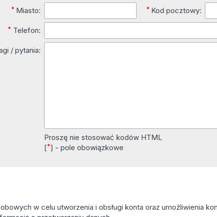
*
*
Miasto:
Kod pocztowy:
*
Telefon:
gi / pytania:
Proszę nie stosować kodów HTML
*
[
] - pole obowiązkowe
owych w celu utworzenia i obsługi konta oraz umożliwienia kont