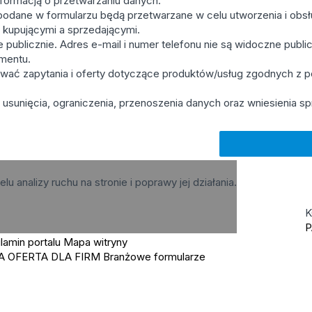
formacją o przetwarzaniu danych.
odane w formularzu będą przetwarzane w celu utworzenia i obsług
y kupującymi a sprzedającymi.
publicznie. Adres e-mail i numer telefonu nie są widoczne publicz
mentu.
wać zapytania i oferty dotyczące produktów/usług zgodnych z
usunięcia, ograniczenia, przenoszenia danych oraz wniesienia sp
elu analizy ruchu na stronie i poprawy jej działania.
K
P
lamin portalu
Mapa witryny
A OFERTA DLA FIRM
Branżowe formularze