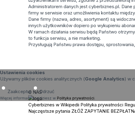
użytkownikami serwisu, zgodnie z przedstawioną in
Administratorem danych jest cyberbiznes.pl. Dane p
firmy w serwisie oraz umożliwienia kontaktu międz
Dane firmy (nazwa, adres, asortyment) są widoczne 
innych użytkowników dopiero po wykupieniu abona
W ramach działania serwisu będą Państwo otrzymy
to funkcja serwisu, a nie marketing.
Przysługują Państwu prawa dostępu, sprostowania, 
Ustawienia cookies
Używamy plików cookies analitycznych (
Google Analytics
) w c
Zaakceptuj
Odrzuć
O NAS
Więcej informacji znajdziesz w
Polityka prywatności
.
Cyberbiznes w Wikipedii
Polityka prywatności
Regu
Najczęstsze pytania
ZŁÓŻ ZAPYTANIE
BEZPŁATN