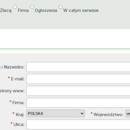
/Zlecę
Firma
Ogłoszenia
W całym serwisie
ę i Nazwisko:
*
E-mail:
 strony www:
*
Firma:
*
*
Kraj:
Województwo:
*
Ulica: